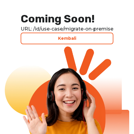
Page | Ofon
Coming Soon!
URL: /id/use-case/migrate-on-premise
Kembali