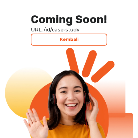
Ofon
Coming Soon!
URL: /id/case-study
Kembali