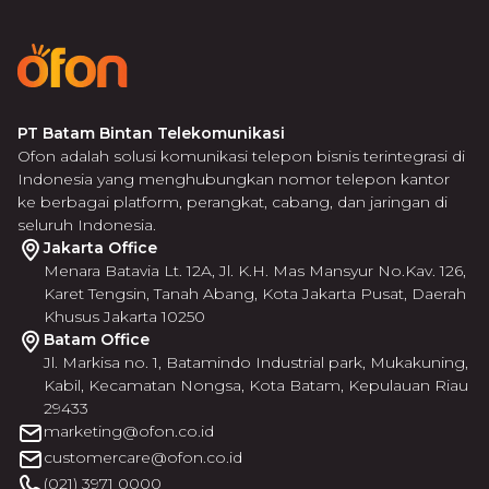
Ofon
PT Batam Bintan Telekomunikasi
Ofon adalah solusi komunikasi telepon bisnis terintegrasi di
Indonesia yang menghubungkan nomor telepon kantor
ke berbagai platform, perangkat, cabang, dan jaringan di
seluruh Indonesia.
Jakarta Office
Menara Batavia Lt. 12A, Jl. K.H. Mas Mansyur No.Kav. 126,
Karet Tengsin, Tanah Abang, Kota Jakarta Pusat, Daerah
Khusus Jakarta 10250
Batam Office
Jl. Markisa no. 1, Batamindo Industrial park, Mukakuning,
Kabil, Kecamatan Nongsa, Kota Batam, Kepulauan Riau
29433
marketing@ofon.co.id
customercare@ofon.co.id
(021) 3971 0000